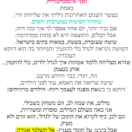
ואני אינסטלטורית.
באמת.
בעשר השנים האחרונות גיליתי את שליחות חיי:
שחרור חסימות במערכות יחסים.
אם נכיר יותר, יום אחד אספר לך איך ומה היה,
אבל תכל'ס, התוצאה היא לא פחות ממדהימה:
שיטה שעובדת, בשטח, במאות בתים בישראל.
השיטה נקראת 'לגדל בלי להקטין' והמיוחד בה הוא דווקא
העובדה,
שהיא מצליחה ללמד אמהות איך לגדל ילדים, בלי להקטין...
אותן בעצמן.
וזה, תודי, כבר חידוש מרענן.
שיטה שרואה את האמא, עוד לפני הילדים,
דווקא כי כש
את מפנה לעצמך רווח- הילדים מרוויחים!
מילים, את שמה לב, הם משחק בשבילי.
אני באה מעולם המילים, סופרת ומשוררת,
וגם לכן, כיף לקרוא את התוכן של 'לגדל', הוא זורם ולא
מעיק.
אבל בינינו, על חומר מעניין-
אל תשלמי אגורה.