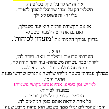
את זה יש לך בלי סוף. בכל פינה.
תשלמי רק על 'מה' שתוכלי להפוך ל'איך'.
בלי זה- זה פשוט לא ילך.
אז אם תקשורת זורמת היא יעד בשבילך,
ואם גם את רוצה לצעוד בשביל-
'מועדון לכוחות'.
בדיוק עבורך הקמתי את
תראי,
העברתי סדנאות מוצלחות מאד- תודה לה',
ליוויתי כבר עשרות משפחות- עוד יותר תודה לה',
ההצלחה גדולה- ברוך השם- אבל---
במהלך עבודתי בשטח גיליתי שלושה אתגרים שדרשו מענה.
אתגר הזמן
.
למי יש זמן בימינו, אה?
אנחנו בקושי נושמות!
במועדון לכוחות-
המיילים קצרים, קליטים, זורמים-
כל אחת קוראת אותם בזמן המתאים לה.
הזמן שהמיילים יגזלו ממך בשבוע הוא פחות מרבע שעה!